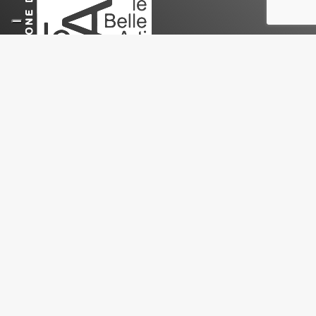
Le Belle Arti
Associazione di Promozione Sociale
ETS
Sede Legale e amministrativa
:
Via Privata Battista De Rolandi 16 – 20156 Milano
e-mail
:
info@lebelleartiaps.it
PEC
:
associazionelebellearti@pec.it
Sito ufficiale
:
www.lebelleartiaps.it
Codice Fiscale
: 97555470158
Statuto
Atto Costitutivo
Privacy Policy