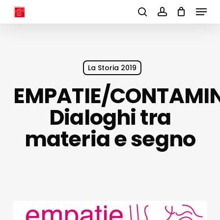
Menu
Skip
to
search
account
main
content
La Storia 2019
EMPATIE/CONTAMIN
Dialoghi tra
materia e segno