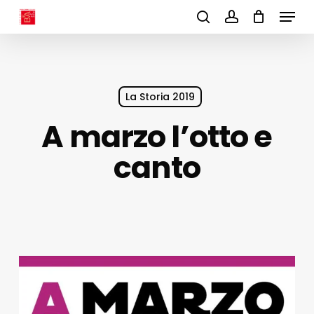
Menu
Skip
to
search
account
main
content
La Storia 2019
A marzo l’otto e
canto