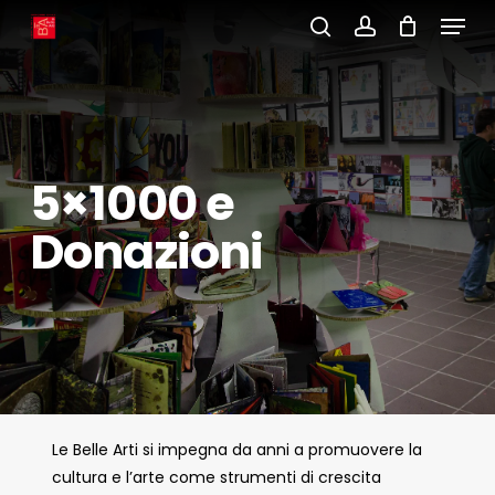
Menu
Skip
to
search
account
main
content
5×1000 e
Donazioni
Le Belle Arti si impegna da anni a promuovere la
cultura e l’arte come strumenti di crescita