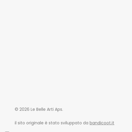
Le Belle Ar
© 2026 Le Belle Arti Aps.
Promozion
Sede Legal
il sito originale è stato sviluppato da
bandicoot.it
Via Privata