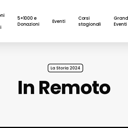
oni
5×1000 e
Corsi
Grand
Eventi
Donazioni
stagionali
Eventi
i
La Storia 2024
In Remoto