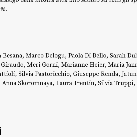
atalogo della mostra avrà uno sconto su tutti gli sp
0%.
a Besana, Marco Delogu, Paola Di Bello, Sarah Du
 Giraudo, Meri Gorni, Marianne Heier, Maria Jann
tioli, Silvia Pastoricchio, Giuseppe Renda, Jatun
, Anna Skoromnaya, Laura Trentin, Silvia Truppi, 
i