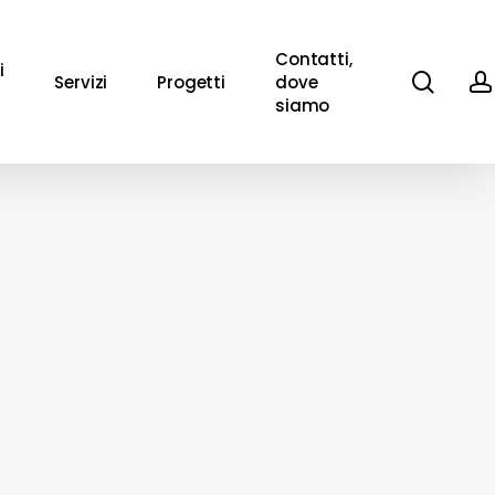
Contatti,
i
sear
Servizi
Progetti
dove
siamo
s