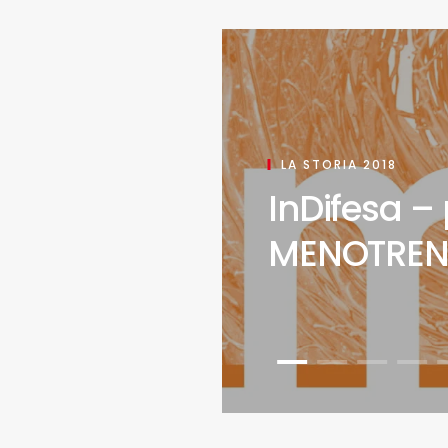
LA STORIA 2018
InDifesa – 
MENOTREN