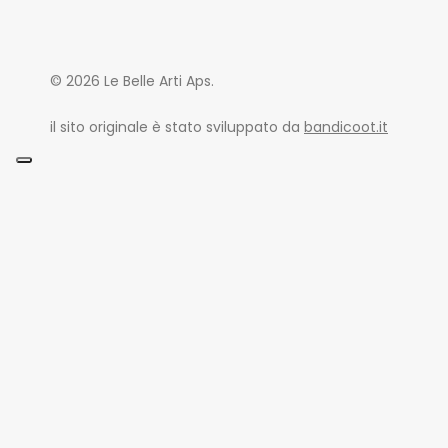
Le Belle Ar
© 2026 Le Belle Arti Aps.
Promozion
Sede Legal
il sito originale è stato sviluppato da
bandicoot.it
Via Privata
20156 Mila
e-mail
:
inf
PEC
:
associ
Sito ufficia
Codice Fis