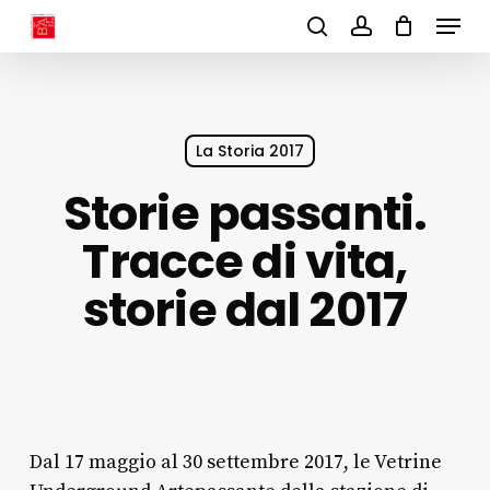
Menu
Skip
to
search
account
main
content
La Storia 2017
Storie passanti.
Tracce di vita,
storie dal 2017
Dal 17 maggio al 30 settembre 2017, le Vetrine