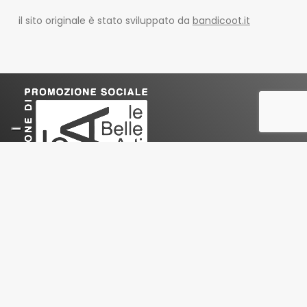
il sito originale è stato sviluppato da
bandicoot.it
Le Belle Arti
Associazione di Promozione Sociale
ETS
Sede Legale e amministrativa
:
Via Privata Battista De Rolandi 16 – 20156 Milano
e-mail
:
info@lebelleartiaps.it