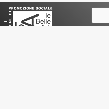
Le Belle Arti
Associazione di Promozione Sociale
ETS
Sede Legale e amministrativa
:
Via Privata Battista De Rolandi 16 – 20156 Milano
e-mail
:
info@lebelleartiaps.it
PEC
:
associazionelebellearti@pec.it
Sito ufficiale
:
www.lebelleartiaps.it
Codice Fiscale
: 97555470158
Statuto