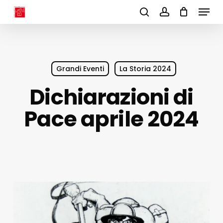
Menu
Skip
to
search
account
main
content
Grandi Eventi
La Storia 2024
Dichiarazioni di
Pace aprile 2024