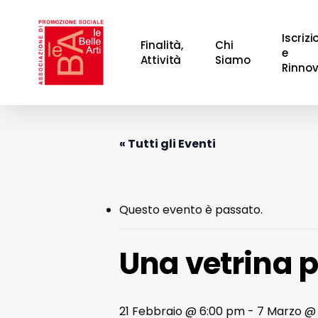
Skip
to
Iscrizi
Finalità,
Chi
main
e
Attività
Siamo
Rinnov
content
Hit enter to search or ESC to close
« Tutti gli Eventi
Questo evento è passato.
Una vetrina 
21 Febbraio @ 6:00 pm
-
7 Marzo @