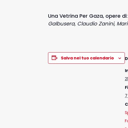
Una Vetrina Per Gaza, opere di
Galbusera, Claudio Zanini, Mari
Salva nel tuo calendario
D
I
2
F
7
C
S
F