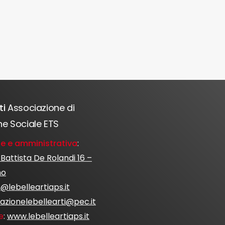
ti
Associazione di
e Sociale ETS
e e amministrativa
:
 Battista De Rolandi 16 –
no
o@lebelleartiaps.it
azionelebellearti@pec.it
le
:
www.lebelleartiaps.it