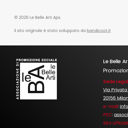
© 2026 Le Belle Arti Aps.
il sito originale è stato sviluppato da
bandicoot.it
Le Belle Ar
Promozion
Sede Legal
Via Privata
20156 Mila
e-mail
:
inf
PEC
:
associ
Sito ufficia