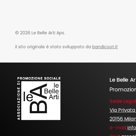
© 2026 Le Belle Arti Aps.
il sito originale è stato sviluppato da
bandicoot.it
Le Belle Ar
Promozion
Sede Legal
Via Privata
20156 Mila
e-mail
:
inf