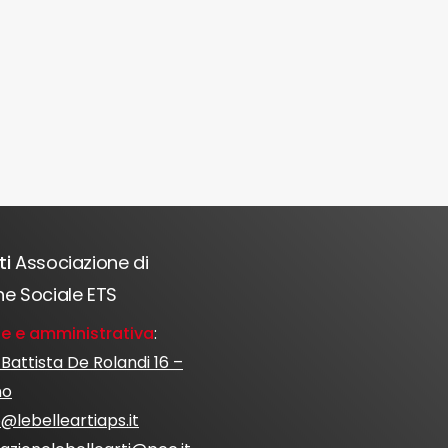
ti
Associazione di
e Sociale ETS
e e amministrativa
:
 Battista De Rolandi 16 –
no
o@lebelleartiaps.it