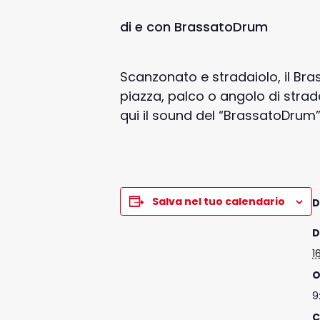
di e con BrassatoDrum
Scanzonato e stradaiolo, il Bras
piazza, palco o angolo di strada
qui il sound del “BrassatoDrum”.
Salva nel tuo calendario
D
D
1
O
9
C