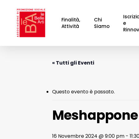
Skip
to
Iscrizi
Finalità,
Chi
main
e
Attività
Siamo
Rinnov
content
Hit enter to search or ESC to close
« Tutti gli Eventi
Questo evento è passato.
Meshappone
16 Novembre 2024 @ 9:00 pm
-
11: