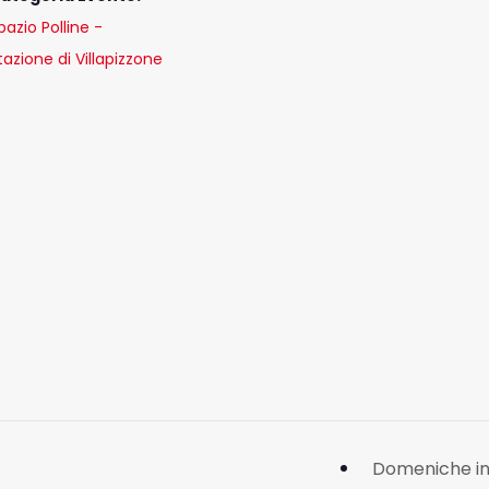
pazio Polline -
tazione di Villapizzone
Domeniche in 