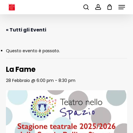
Menu
Skip
to
search
account
main
content
« Tutti gli Eventi
Questo evento è passato.
La Fame
28 Febbraio @ 6:00 pm
-
8:30 pm