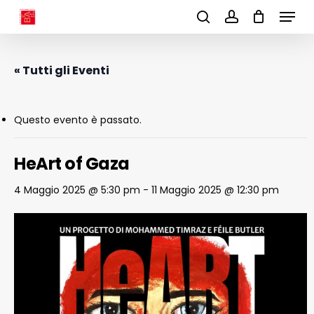
Menu
Skip
to
search
account
main
content
« Tutti gli Eventi
Questo evento è passato.
HeArt of Gaza
4 Maggio 2025 @ 5:30 pm
-
11 Maggio 2025 @ 12:30 pm