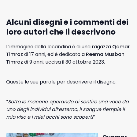
Alcuni disegni e i commenti dei
loro autori che li descrivono
L’immagine della locandina è di una ragazza
Qamar
Timraz
di 17 anni, ed è dedicato a
Reema
Musbah
Timraz
di 9 anni, uccisa il 30 ottobre 2023.
Queste le sue parole per descrivere il disegno:
“
Sotto
le
macerie,
sperando di
sentire
una
voce
da
uno
degli
individui
all’esterno,
il
sangue
riempie
il
mio viso e i miei occhi sono scoperti
”
Quamar