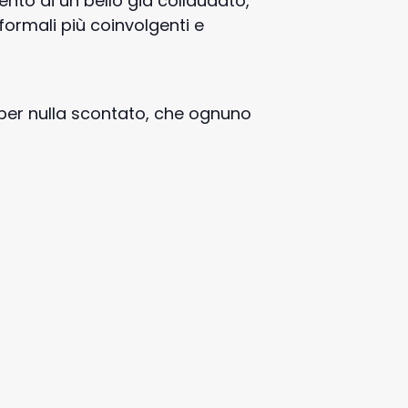
nto di un bello già collaudato,
 formali più coinvolgenti e
 per nulla scontato, che ognuno