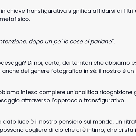
hiave transfigurativa significa affidarsi ai filtri d
metafisico.
intenzione,
dopo
un
po’
le
cose
ci
parlano
”.
 paesaggi? Di noi, certo, dei territori che abbiamo 
anche del genere fotografico in sé: il nostro è u
bbiamo inteso compiere un’analitica ricognizione
esaggio attraverso l’approccio transfigurativo.
dato luce è il nostro pensiero sul mondo, un ritra
ossono cogliere di ciò che ci è intimo, che ci sta i