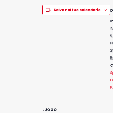
Salva nel tuo calendario
D
I
1
6
F
2
5
C
S
F
P
LUOGO