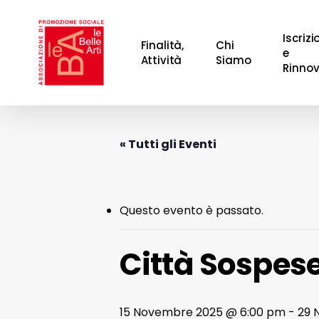
Skip
to
Iscrizi
Finalità,
Chi
main
e
Attività
Siamo
Rinnov
content
Hit enter to search or ESC to close
« Tutti gli Eventi
Questo evento è passato.
Città Sospes
15 Novembre 2025 @ 6:00 pm
-
29 