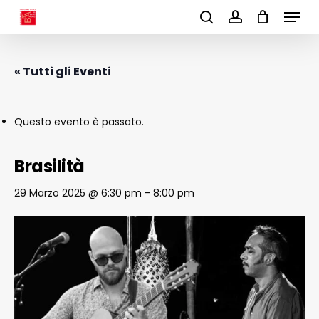
Menu
Skip
to
search
account
main
content
« Tutti gli Eventi
Questo evento è passato.
Brasilità
29 Marzo 2025 @ 6:30 pm
-
8:00 pm