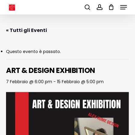
Menu
Skip
to
search
account
main
content
« Tutti gli Eventi
Questo evento è passato.
ART & DESIGN EXHIBITION
7 Febbraio @ 6:00 pm
-
15 Febbraio @ 5:00 pm