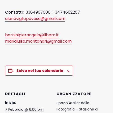
Contatti:
3384967000 – 3474662267
alanavigliopavese@gmail.com
berninipierangelo@libero.it
marialuisa.montanari@gmail.com
Salva nel tuo calendario
DETTAGLI
ORGANIZZATORE
Inizio:
Spazio Atelier della
Fotografia – Stazione di
7 Febbraio @ 6:00 pm