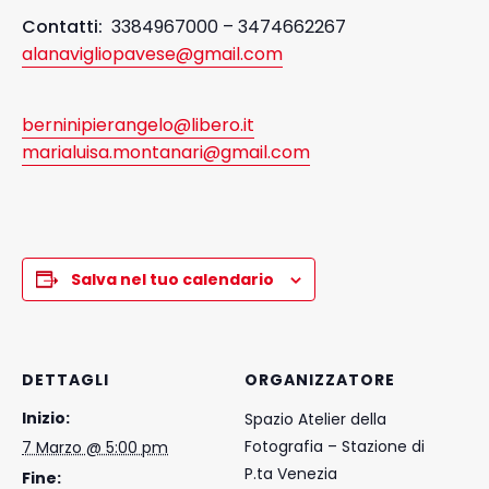
Contatti:
3384967000 – 3474662267
alanavigliopavese@gmail.com
berninipierangelo@libero.it
marialuisa.montanari@gmail.com
Salva nel tuo calendario
DETTAGLI
ORGANIZZATORE
Inizio:
Spazio Atelier della
Fotografia – Stazione di
7 Marzo @ 5:00 pm
P.ta Venezia
Fine: