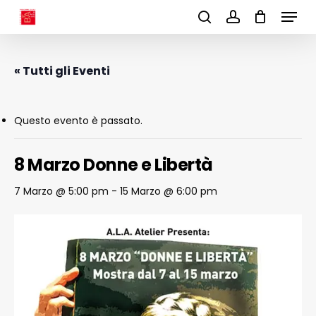
Menu
Skip
to
search
account
main
content
« Tutti gli Eventi
Questo evento è passato.
8 Marzo Donne e Libertà
7 Marzo @ 5:00 pm
-
15 Marzo @ 6:00 pm