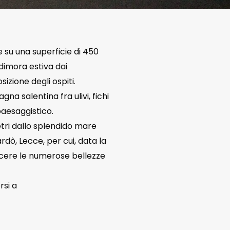
e su una superficie di 450
dimora estiva dai
izione degli ospiti.
na salentina fra ulivi, fichi
paesaggistico.
tri dallo splendido mare
rdò, Lecce, per cui, data la
oscere le numerose bellezze
rsi a