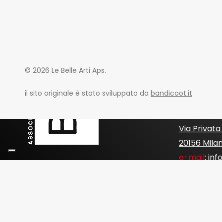
© 2026 Le Belle Arti Aps.
Le Belle Ar
il sito originale è stato sviluppato da
bandicoot.it
Promozion
Sede Legal
Via Privata
20156 Mila
e-mail
:
inf
PEC
:
associ
Sito ufficia
Codice Fis