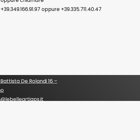
oppure chiamare
+39.349.166.91.97 oppure +39.335.711.40.47
ti
Associazione di
e Sociale ETS
e e amministrativa
:
 Battista De Rolandi 16 –
no
o@lebelleartiaps.it
azionelebellearti@pec.it
le
:
www.lebelleartiaps.it
cale
: 97555470158