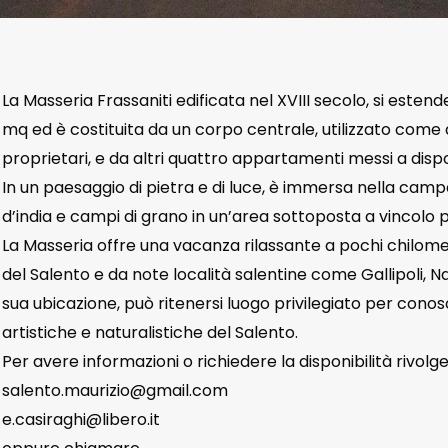
La Masseria Frassaniti edificata nel XVIII secolo, si estend
mq ed è costituita da un corpo centrale, utilizzato come 
proprietari, e da altri quattro appartamenti messi a dispos
In un paesaggio di pietra e di luce, è immersa nella campag
d’india e campi di grano in un’area sottoposta a vincolo 
La Masseria offre una vacanza rilassante a pochi chilome
del Salento e da note località salentine come Gallipoli, Na
sua ubicazione, può ritenersi luogo privilegiato per con
artistiche e naturalistiche del Salento.
Per avere informazioni o richiedere la disponibilità rivolge
salento.maurizio@gmail.com
e.casiraghi@libero.it