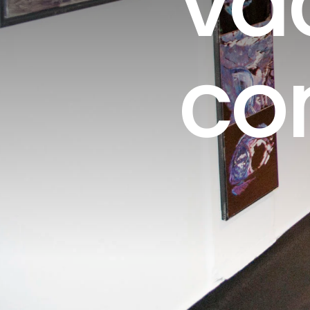
va
co