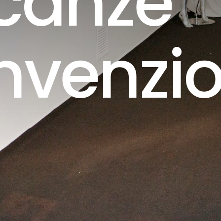
canze
nvenzi